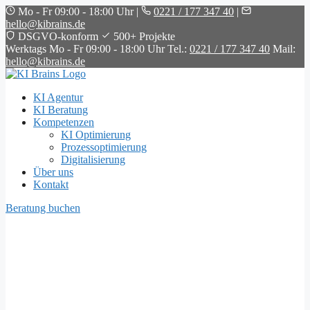
Mo - Fr 09:00 - 18:00 Uhr
|
0221 / 177 347 40
|
hello@kibrains.de
DSGVO-konform
500+ Projekte
Werktags Mo - Fr 09:00 - 18:00 Uhr
Tel.:
0221 / 177 347 40
Mail:
hello@kibrains.de
KI Agentur
KI Beratung
Kompetenzen
KI Optimierung
Prozessoptimierung
Digitalisierung
Über uns
Kontakt
Beratung buchen